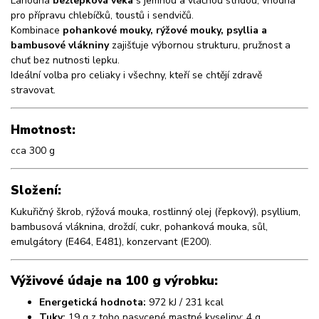
Lahodná
bezlepková veka
s jemnou a vláčnou střídou, vhodná
pro přípravu chlebíčků, toustů i sendvičů.
Kombinace
pohankové mouky, rýžové mouky, psyllia a
bambusové vlákniny
zajišťuje výbornou strukturu, pružnost a
chuť bez nutnosti lepku.
Ideální volba pro celiaky i všechny, kteří se chtějí zdravě
stravovat.
Hmotnost:
cca 300 g
Složení:
Kukuřičný škrob, rýžová mouka, rostlinný olej (řepkový), psyllium,
bambusová vláknina, droždí, cukr, pohanková mouka, sůl,
emulgátory (E464, E481), konzervant (E200).
Výživové údaje na 100 g výrobku:
Energetická hodnota:
972 kJ / 231 kcal
Tuky:
19 g z toho nasycené mastné kyseliny: 4 g