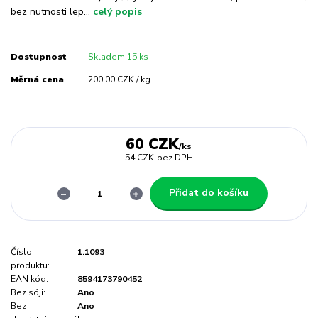
bez nutnosti lep...
celý popis
Dostupnost
Skladem 15 ks
Měrná cena
200,00 CZK / kg
60 CZK
/
ks
54 CZK
bez DPH
Přidat do košíku
Číslo
1.1093
produktu:
EAN kód:
8594173790452
Bez sóji:
Ano
Bez
Ano