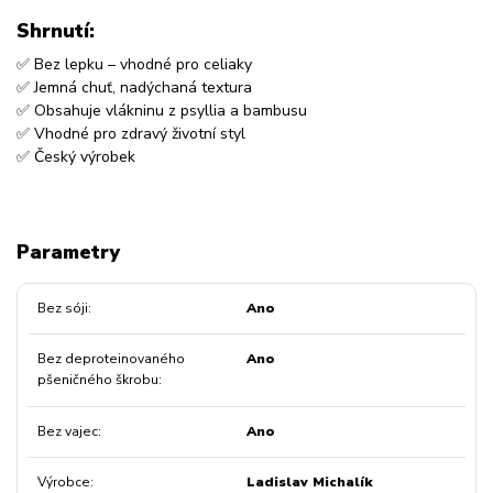
Shrnutí:
✅ Bez lepku – vhodné pro celiaky
✅ Jemná chuť, nadýchaná textura
✅ Obsahuje vlákninu z psyllia a bambusu
✅ Vhodné pro zdravý životní styl
✅ Český výrobek
Parametry
Bez sóji
Ano
Bez deproteinovaného
Ano
pšeničného škrobu
Bez vajec
Ano
Výrobce
Ladislav Michalík