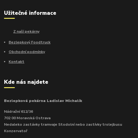
Užitečné informace
Z naší pekárny
Bezlepkový Foodtruck
Obchodní podmínky
Kontakt
Kde nás najdete
Bezlepková pekárna Ladislav Michalík
Nádražní 612/36
702 00 Moravská Ostrava
Nedaleko zastávky tramvaje Stodolní nebo zastívky trolejbusu
Konzervatoř