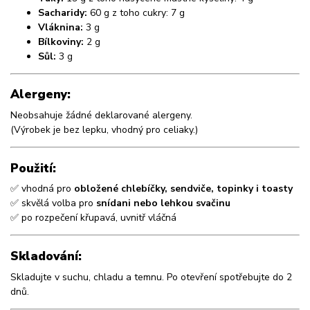
Sacharidy:
60 g z toho cukry: 7 g
Vláknina:
3 g
Bílkoviny:
2 g
Sůl:
3 g
Alergeny:
Neobsahuje žádné deklarované alergeny.
(Výrobek je bez lepku, vhodný pro celiaky.)
Použití:
✅ vhodná pro
obložené chlebíčky, sendviče, topinky i toasty
✅ skvělá volba pro
snídani nebo lehkou svačinu
✅ po rozpečení křupavá, uvnitř vláčná
Skladování:
Skladujte v suchu, chladu a temnu. Po otevření spotřebujte do 2
dnů.