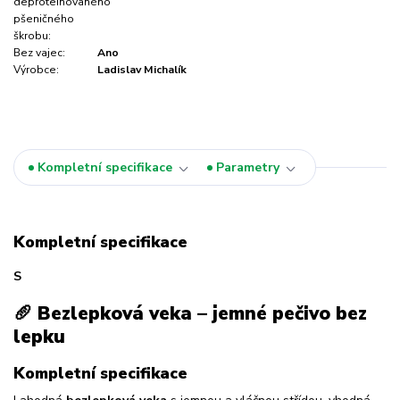
deproteinovaného
pšeničného
škrobu:
Bez vajec:
Ano
Výrobce:
Ladislav Michalík
Kompletní specifikace
Parametry
Kompletní specifikace
S
🥖
Bezlepková veka – jemné pečivo bez
lepku
Kompletní specifikace