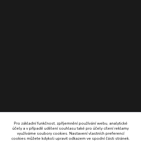
Pro základní funkčnost, zpříjemnění používání webu, analytické
účely a v případě udělení souhlasu také pro účely cílení reklamy
využíváme soubory cookies. Nastavení vlastních preferencí
cookies můžete kdykoli upravit odkazem ve spodní části stránek.