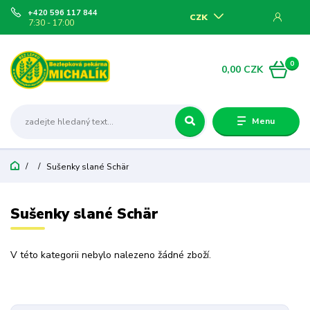
+420 596 117 844
CZK
7:30 - 17:00
0
0,00 CZK
Menu
Sušenky slané Schär
Sušenky slané Schär
V této kategorii nebylo nalezeno žádné zboží.