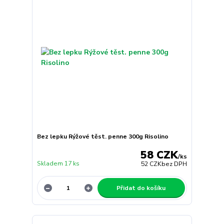
Bez lepku Rýžové těst. penne 300g Risolino
58 CZK
/
ks
Skladem 17 ks
52 CZK
bez DPH
Přidat do košíku