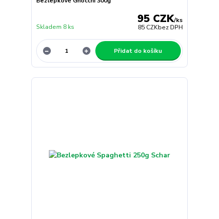
Bezlepkové Gnocchi 300g
95 CZK
/
ks
Skladem 8 ks
85 CZK
bez DPH
Přidat do košíku