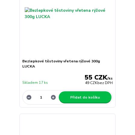
Bezlepkové těstoviny vřetena rýžové 300g
LUCKA
55 CZK
/
ks
Skladem 17 ks
49 CZK
bez DPH
Přidat do košíku