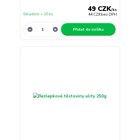
49 CZK
/
ks
Skladem > 20 ks
44 CZK
bez DPH
Přidat do košíku