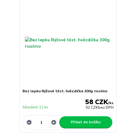
Bez lepku Rýžové těst. hvězdička 300g risolino
58 CZK
/
ks
Skladem 12 ks
52 CZK
bez DPH
Přidat do košíku