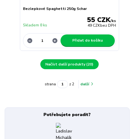
Bezlepkové Spaghetti 250g Schar
55 CZK
/
ks
Skladem 8 ks
49 CZK
bez DPH
Přidat do košíku
Načíst další produkty (20)
strana
z 2
další
Potřebujete poradit?