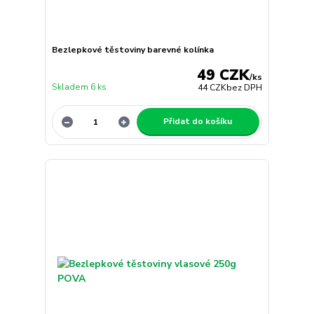
Bezlepkové těstoviny barevné kolínka
49 CZK
/
ks
Skladem 6 ks
44 CZK
bez DPH
Přidat do košíku