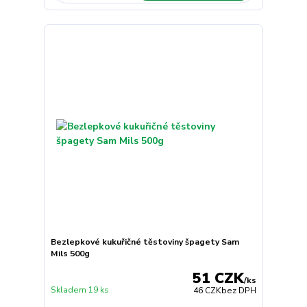
Bezlepkové kukuřičné těstoviny špagety Sam
Mils 500g
51 CZK
/
ks
Skladem 19 ks
46 CZK
bez DPH