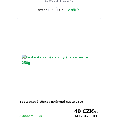
Zobrazuji 1-20 z 40
strana
z 2
další
Bezlepkové těstoviny široké nudle 250g
49 CZK
/
ks
Skladem 11 ks
44 CZK
bez DPH