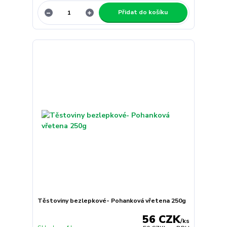
Přidat do košíku
Těstoviny bezlepkové- Pohanková vřetena 250g
56 CZK
/
ks