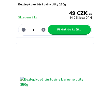
Bezlepkové těstoviny ulity 250g
49 CZK
/
ks
Skladem 2 ks
44 CZK
bez DPH
Přidat do košíku