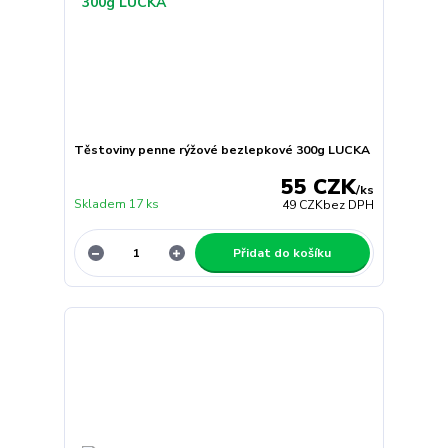
Těstoviny penne rýžové bezlepkové 300g LUCKA
55 CZK
/
ks
Skladem 17 ks
49 CZK
bez DPH
Přidat do košíku