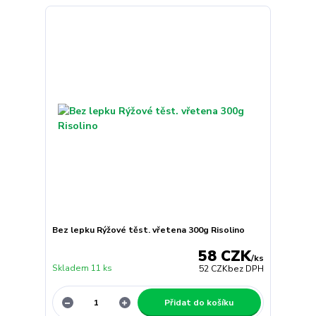
Bez lepku Rýžové těst. vřetena 300g Risolino
58 CZK
/
ks
Skladem 11 ks
52 CZK
bez DPH
Přidat do košíku