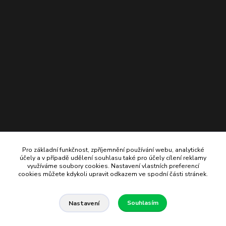
Pro základní funkčnost, zpříjemnění používání webu, analytické
účely a v případě udělení souhlasu také pro účely cílení reklamy
využíváme soubory cookies. Nastavení vlastních preferencí
cookies můžete kdykoli upravit odkazem ve spodní části stránek.
Souhlasím
Nastavení
© Ladislav Michalík - bezlepková pekárna a prodejna Ostrava