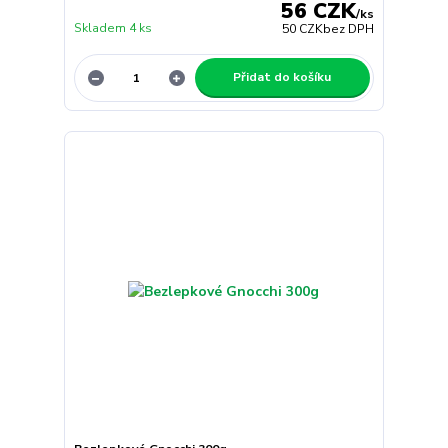
56 CZK
/
ks
Skladem 4 ks
50 CZK
bez DPH
Přidat do košíku