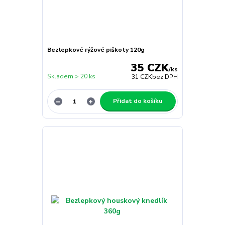
Bezlepkové rýžové piškoty 120g
35 CZK
/
ks
Skladem > 20 ks
31 CZK
bez DPH
Přidat do košíku