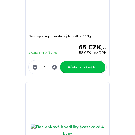
Bezlepkový houskový knedlík 360g
65 CZK
/
ks
Skladem > 20 ks
58 CZK
bez DPH
Přidat do košíku