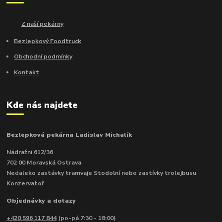
Z naší pekárny
Bezlepkový Foodtruck
Obchodní podmínky
Kontakt
Kde nás najdete
Bezlepková pekárna Ladislav Michalík
Nádražní 612/36
702 00 Moravská Ostrava
Nedaleko zastávky tramvaje Stodolní nebo zastívky trolejbusu
Konzervatoř
Objednávky a dotazy
+420 596 117 844
(po-pá 7:30 - 18:00)