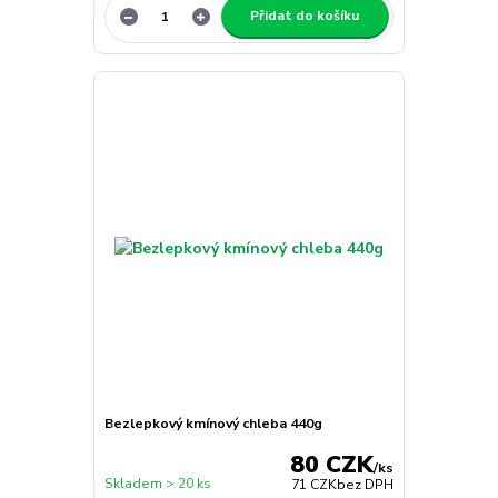
Přidat do košíku
Bezlepkový kmínový chleba 440g
80 CZK
/
ks
Skladem > 20 ks
71 CZK
bez DPH