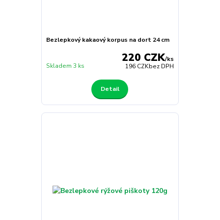
Bezlepkový kakaový korpus na dort 24 cm
220 CZK
/
ks
Skladem 3 ks
196 CZK
bez DPH
Detail