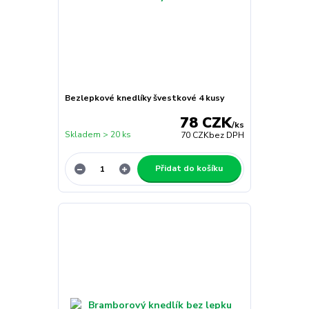
Bezlepkové knedlíky švestkové 4 kusy
78 CZK
/
ks
Skladem > 20 ks
70 CZK
bez DPH
Přidat do košíku