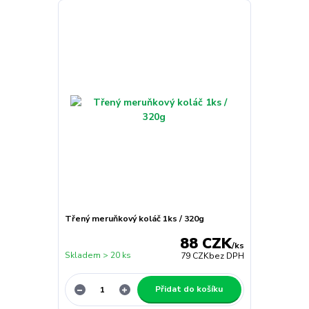
Třený meruňkový koláč 1ks / 320g
88 CZK
/
ks
Skladem > 20 ks
79 CZK
bez DPH
Přidat do košíku