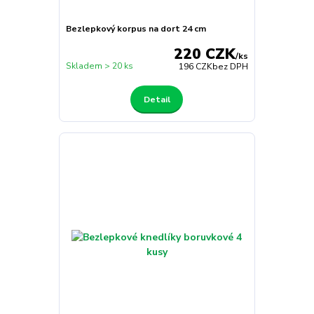
Bezlepkový korpus na dort 24 cm
220 CZK
/
ks
Skladem > 20 ks
196 CZK
bez DPH
Detail