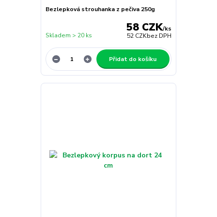
Bezlepková strouhanka z pečiva 250g
58 CZK
/
ks
Skladem > 20 ks
52 CZK
bez DPH
Přidat do košíku