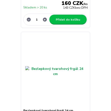
160 CZK
/
ks
Skladem > 20 ks
143 CZK
bez DPH
Přidat do košíku
Bezlepkový tvarohový frgál 24 cm