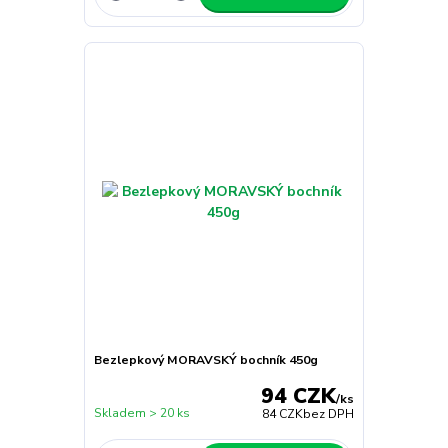
Bezlepkový MORAVSKÝ bochník 450g
94 CZK
/
ks
Skladem > 20 ks
84 CZK
bez DPH