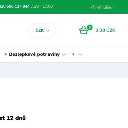
420 596 117 844
7:30 - 17:00
Přihlášení
0
0,00 CZK
CZK
Bezlepkové potraviny
st 12 dnů