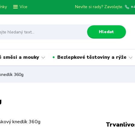
ínky
Nevíte si rady? Zavolejte.
+
Více
Hledat
é směsi a mouky
Bezlepkové těstoviny a rýže
knedlík 360g
g
Trvanlivo