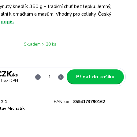
nutý knedlík 350 g – tradiční chuť bez lepku. Jemný,
eální k omáčkám a masům. Vhodný pro celiaky. Český
 popis
Skladem > 20 ks
CZK
/
ks
Přidat do košíku
bez DPH
2.1
EAN kód:
8594173790162
lav Michalík