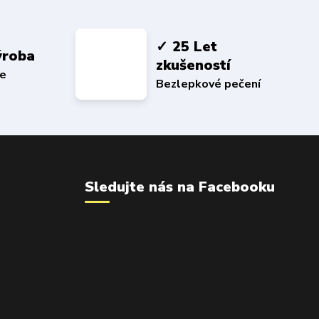
✓ 25 Let
ýroba
zkušeností
ce
Bezlepkové pečení
Sledujte nás na Facebooku