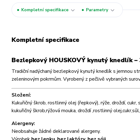
Kompletní specifikace
Parametry
Kompletní specifikace
Bezlepkový HOUSKOVÝ kynutý knedlík – 
Tradiční nadýchaný bezlepkový kynutý knedlík s jemnou str
zeleninovým pokrmům. Vyrobený z pečlivě vybraných surovin 
Složení:
Kukuřičný škrob, rostlinný olej (řepkový), rýže, droždí, cuk
kukuřičný škrob,rýžová mouka, droždí ,rostlinný olej,cukr,sů
Alergeny:
Neobsahuje žádné deklarované alergeny.
Výrobek
bez lepku
,
bez laktózy
,
bez sóji
.