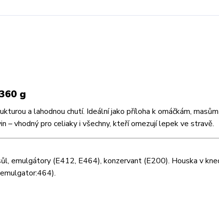
360 g
ukturou a lahodnou chutí. Ideální jako příloha k omáčkám, masům 
– vhodný pro celiaky i všechny, kteří omezují lepek ve stravě.
r, sůl, emulgátory (E412, E464), konzervant (E200). Houska v kned
l,emulgator:464).