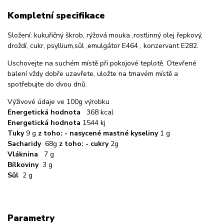
Kompletní specifikace
Složení: kukuřičný škrob, rýžová mouka ,rostlinný olej řepkový,
droždí, cukr, psyllium,sůl ,emulgátor E464 , konzervant E282.
Uschovejte na suchém místě při pokojové teplotě. Otevřené
balení vždy dobře uzavřete, uložte na tmavém místě a
spotřebujte do dvou dnů.
Výživové údaje ve 100g výrobku
Energetická hodnota
368 kcal
Energetická hodnota
1544 kj
Tuky
9 g
z toho: - nasycené mastné kyseliny
1 g
Sacharidy
68g
z toho: - cukry
2g
Vláknina
7 g
Bílkoviny
3 g
Sůl
2 g
Parametry