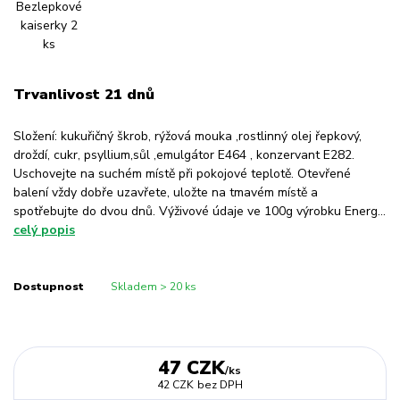
Trvanlivost 21 dnů
Složení: kukuřičný škrob, rýžová mouka ,rostlinný olej řepkový,
droždí, cukr, psyllium,sůl ,emulgátor E464 , konzervant E282.
Uschovejte na suchém místě při pokojové teplotě. Otevřené
balení vždy dobře uzavřete, uložte na tmavém místě a
spotřebujte do dvou dnů. Výživové údaje ve 100g výrobku Energ...
celý popis
Dostupnost
Skladem > 20 ks
47 CZK
/
ks
42 CZK
bez DPH