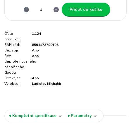
Přidat do košíku
Číslo
1.124
produktu:
EAN kód:
8594173790193
Bez sóji:
Ano
Bez
Ano
deproteinovaného
pšeničného
škrobu:
Bez vajec:
Ano
Výrobce:
Ladislav Michalík
Kompletní specifikace
Parametry