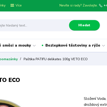
ínky
Nevíte si rady? Zavolejte.
+
Více
Hledat
é směsi a mouky
Bezlepkové těstoviny a rýže
 ,pomazánky
Paštika PATIFU delikates 100g VETO ECO
ETO ECO
Složení Voda, 
droždový extra