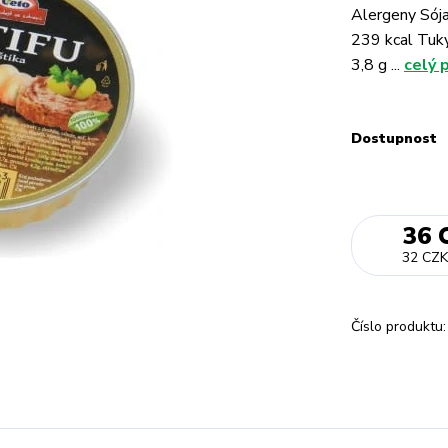
Alergeny Sója
239 kcal Tuky
3,8 g ...
celý 
Dostupnost
36 
32 CZK
Číslo produktu: