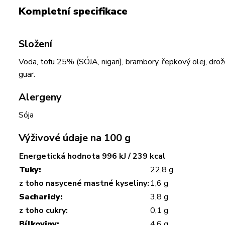
Kompletní specifikace
Složení
Voda, tofu 25% (SÓJA, nigari), brambory, řepkový olej, drož
guar.
Alergeny
Sója
Výživové údaje na 100 g
Energetická hodnota 996 kJ / 239 kcal
Tuky:
22,8 g
z toho nasycené mastné kyseliny:
1,6 g
Sacharidy:
3,8 g
z toho cukry:
0,1 g
Bílkoviny:
4,6 g