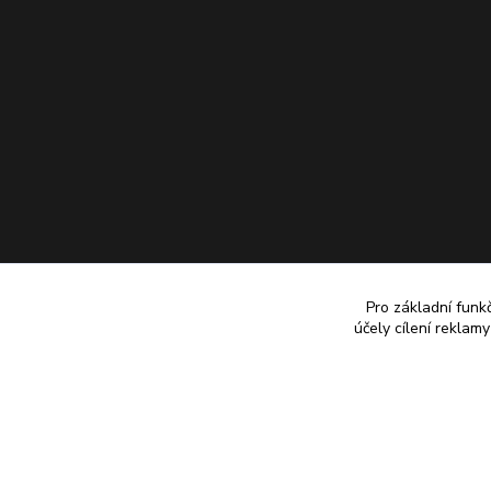
Pro základní funk
účely cílení reklam
© Ladislav Michalík - bezlepková pekárna a prodejna Ostrava