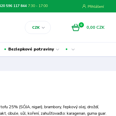
420 596 117 844
7:30 - 17:00
Přihlášení
0
0,00 CZK
CZK
Bezlepkové potraviny
tofu 25% (SÓJA, nigari), brambory, řepkový olej, droždí,
kt, cibule, sůl, koření, zahušťovadlo: karagenan, guma guar.