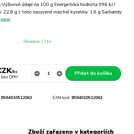
 Výživové údaje na 100 g Energetická hodnota 996 kJ /
: 22,8 g z toho nasycené mastné kyseliny: 1,6 g Sacharidy:
popis
Skladem 17 ks
CZK
/
ks
Přidat do košíku
bez DPH
8594010512063
EAN kód:
8594010512063
Zboží zařazeno v kategoriích