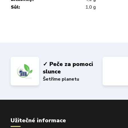
Sůl:
1,0 g
✓ Peče za pomoci
slunce
Šetříme planetu
Užitečné informace