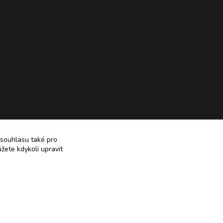
 souhlasu také pro
žete kdykoli upravit
Vytvořeno na
Eshop-rychle.cz