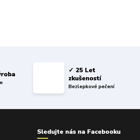
✓ 25 Let
ýroba
zkušeností
ce
Bezlepkové pečení
Sledujte nás na Facebooku