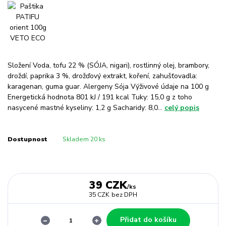
Složení Voda, tofu 22 % (SÓJA, nigari), rostlinný olej, brambory,
droždí, paprika 3 %, drožďový extrakt, koření, zahušťovadla:
karagenan, guma guar. Alergeny Sója Výživové údaje na 100 g
Energetická hodnota 801 kJ / 191 kcal Tuky: 15,0 g z toho
nasycené mastné kyseliny: 1,2 g Sacharidy: 8,0...
celý popis
Dostupnost
Skladem 20 ks
39 CZK
/
ks
35 CZK
bez DPH
Přidat do košíku