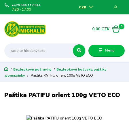
+420 596 117 844
CZK
7:30 - 17:00
0
0,00 CZK
Menu
Bezlepkové potraviny
Bezlepkové hotovky, paštiky
,pomazánky
Paštika PATIFU orient 100g VETO ECO
Paštika PATIFU orient 100g VETO ECO