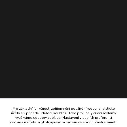
Pro základní funkčnost, zpříjemnění používání webu, analytické
účely a v případě udělení souhlasu také pro účely cílení reklamy
využíváme soubory cookies. Nastavení vlastních preferencí
cookies můžete kdykoli upravit odkazem ve spodní části stránek.