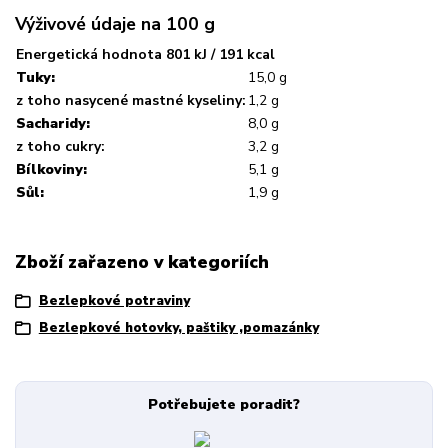
Výživové údaje na 100 g
Energetická hodnota 801 kJ / 191 kcal
Tuky:
15,0 g
z toho nasycené mastné kyseliny:
1,2 g
Sacharidy:
8,0 g
z toho cukry:
3,2 g
Bílkoviny:
5,1 g
Sůl:
1,9 g
Zboží zařazeno v kategoriích
Bezlepkové potraviny
Bezlepkové hotovky, paštiky ,pomazánky
Potřebujete poradit?