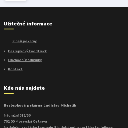
Užitečné informace
Z naší pekárny
Bezlepkový Foodtruck
Obchodní podmínky
Kontakt
Kde nás najdete
Bezlepková pekárna Ladislav Michalík
Nádražní 612/36
702 00 Moravská Ostrava
Nedaleko zastávky tramvaje Stodolní nebo zastívky trolejbusu