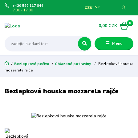
+420 596 117 844
CZK
7:30 - 17:00
0
0,00 CZK
Menu
Bezlepkové pečivo
Chlazené potraviny
Bezlepková houska
mozzarela rajče
Bezlepková houska mozzarela rajče